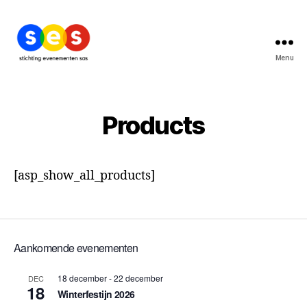
Menu
Stichting
Evenementen
Sas
Products
[asp_show_all_products]
Aankomende evenementen
18 december
-
22 december
DEC
18
Winterfestijn 2026